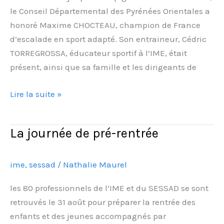
le Conseil Départemental des Pyrénées Orientales a
honoré Maxime CHOCTEAU, champion de France
d’escalade en sport adapté. Son entraineur, Cédric
TORREGROSSA, éducateur sportif à l’IME, était
présent, ainsi que sa famille et les dirigeants de
Lire la suite »
La journée de pré-rentrée
La
journée
de
ime
,
sessad
/
Nathalie Maurel
pré-
rentrée
les 80 professionnels de l’IME et du SESSAD se sont
retrouvés le 31 août pour préparer la rentrée des
enfants et des jeunes accompagnés par