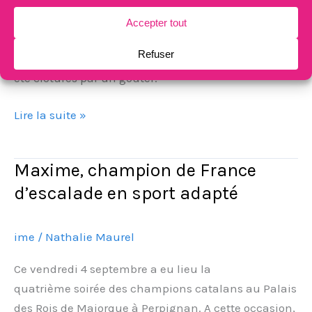
participé à ces rencontres durant lesquelles les
professionnels ont présenté le programme des
activités de l’année. Ces moments conviviaux ont
été clôturés par un goûter.
Lire la suite »
Maxime, champion de France
Maxime,
champion
d’escalade en sport adapté
de
France
ime
/
Nathalie Maurel
d’escalade
en
Ce vendredi 4 septembre a eu lieu la
sport
quatrième soirée des champions catalans au Palais
adapté
des Rois de Majorque à Perpignan. A cette occasion,