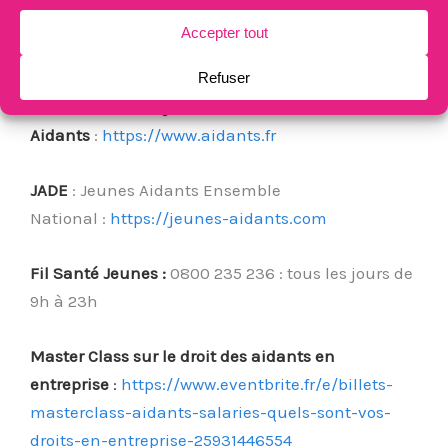
personnes avec handicap mental sévère :
Réseau
lucioles.
https://www.reseau-lucioles.org/
Association Française des
Aidants
:
https://www.aidants.fr
JADE
: Jeunes Aidants Ensemble
National :
https://jeunes-aidants.com
Fil Santé Jeunes
:
0800 235 236 : tous les jours de
9h à 23h
Master Class sur le droit des aidants en
entreprise
:
https://www.eventbrite.fr/e/billets-
masterclass-aidants-salaries-quels-sont-vos-
droits-en-entreprise-25931446554