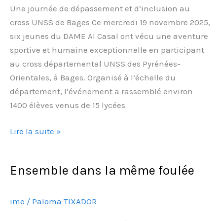
au
Une journée de dépassement et d’inclusion au
cross
cross UNSS de Bages Ce mercredi 19 novembre 2025,
UNSS
six jeunes du DAME Al Casal ont vécu une aventure
de
sportive et humaine exceptionnelle en participant
Bages
au cross départemental UNSS des Pyrénées-
Orientales, à Bages. Organisé à l’échelle du
département, l’événement a rassemblé environ
1400 élèves venus de 15 lycées
Lire la suite »
Ensemble dans la même foulée
Ensemble
dans
la
ime
/
Paloma TIXADOR
même