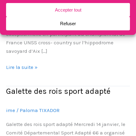
partagé Ce mercredi 4 février 2026, l’équipe en sport
partagé composée de Énora, Félix , Ruben et
Benjamin a vécu une aventure sportive et humaine
exceptionnelle en participant au championnat de
France UNSS cross- country sur l’hippodrome
savoyard d’Aix […]
Lire la suite »
Galette des rois sport adapté
Galette
des
rois
ime
/
Paloma TIXADOR
sport
adapté
Galette des rois sport adapté Mercredi 14 janvier, le
Comité Départemental Sport Adapté 66 a organisé