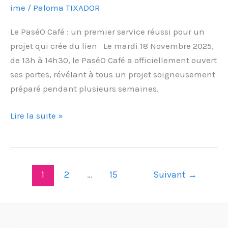
ime
/
Paloma TIXADOR
premier
service
Le PaséO Café : un premier service réussi pour un
réussi
projet qui crée du lien Le mardi 18 Novembre 2025,
pour
de 13h à 14h30, le PaséO Café a officiellement ouvert
un
ses portes, révélant à tous un projet soigneusement
projet
préparé pendant plusieurs semaines.
qui
crée
Lire la suite »
du
lien
1
2
…
15
Suivant
→