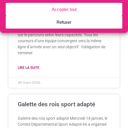
savoyard d’Aix les Bains. Au total 38 équipes étaient
engagées sur le parcours de 2960m. La particularité
de cette course relais est pour chaque équipe
composée de 2 sportifs en situation de handicap et
2 sportifs collégiens, d’avoir ses 4 coureurs repartis
sur le parcours selon leurs capacités. Tous les
coureurs d’une équipe convergent vers la même
ligne d’arrivée avec un seul objectif : l’obligation de
terminer
LIRE LA SUITE
30 mars 2026
Galette des rois sport adapté
Galette des rois sport adapté Mercredi 14 janvier, le
Comité Départemental Sport Adapté 66 a organisé