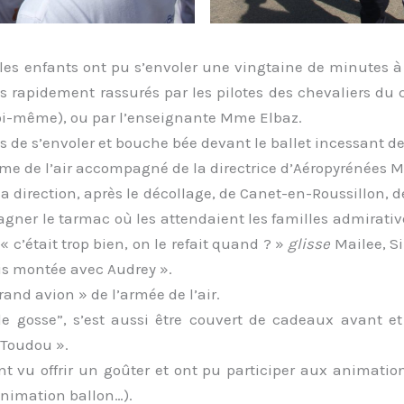
 les enfants ont pu s’envoler une vingtaine de minutes à
is rapidement rassurés par les pilotes des chevaliers du 
moi-même), ou par l’enseignante Mme Elbaz.
s de s’envoler et bouche bée devant le ballet incessant de
me de l’air accompagné de la directrice d’Aéropyrénées Mm
la direction, après le décollage, de Canet-en-Roussillon, 
gner le tarmac où les attendaient les familles admiratives
« c’était trop bien, on le refait quand ? »
glisse
Mailee, S
uis montée avec Audrey ».
and avion » de l’armée de l’air.
 de gosse”, s’est aussi être couvert de cadeaux avant et
 Toudou ».
ont vu offrir un goûter et ont pu participer aux animati
animation ballon…).