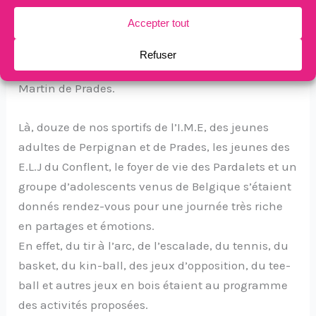
En collaboration avec le CCAS et L’E.L.J Conflent
Canigo, nous avons organisé le lundi 17 juillet un
raid sportif où pas moins de quatre-vingts jeunes
s’étaient réunis sur le site de la plaine Saint-
Martin de Prades.
Là, douze de nos sportifs de l’I.M.E, des jeunes
adultes de Perpignan et de Prades, les jeunes des
E.L.J du Conflent, le foyer de vie des Pardalets et un
groupe d’adolescents venus de Belgique s’étaient
donnés rendez-vous pour une journée très riche
en partages et émotions.
En effet, du tir à l’arc, de l’escalade, du tennis, du
basket, du kin-ball, des jeux d’opposition, du tee-
ball et autres jeux en bois étaient au programme
des activités proposées.