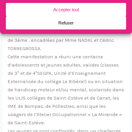
Estève.
Dans ce même collège Simon, Félix, Donovan et
Julian ont durant toute l’année scolaire participé
en inclusion aux séances en E.P.S avec une classe
de 3ème , encadrées par Mme NADAL et Cédric
TORREGROSSA.
Cette manifestation a réuni une centaine
d’adolescents et jeunes adultes, valides (classes
de 3° et de 4°SEGPA, Unité d’Enseignement
Externalisée du collège Le Ribéral) ou en situation
de handicap moteur et/ou mental, scolarisés dans
les ULIS collèges de Saint-Estève et de Canet, les
IME de Bompas, de Pollestres, ainsi que les
usagers de l’Atelier Occupationnel « La Mirande »
de Saint-Estève.
Les jeunes se sont confrontés, dans un challenge