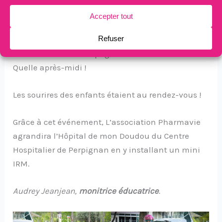
Louca et Jonathan de l’IME Al Casal du Soler ont
pu profiter de nouvelles sensations en faisant des
baptêmes de moto avec les motards des Widows
Sons en étant accompagnés du Toudou motard.
Quelle après-midi !
Les sourires des enfants étaient au rendez-vous !
Grâce à cet événement, L’association Pharmavie
agrandira l’Hôpital de mon Doudou du Centre
Hospitalier de Perpignan en y installant un mini
IRM.
Audrey Jeanjean,
monitrice éducatrice
.