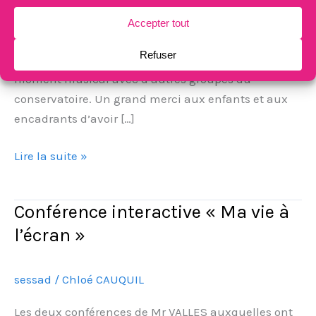
l’unité « Tintamarre » ont participé au spectacle de
fin d’année du conservatoire de Perpignan le
mercredi 27 juin 2018. Nous avons partagé ce
moment musical avec d’autres groupes du
conservatoire. Un grand merci aux enfants et aux
encadrants d’avoir […]
Lire la suite »
Conférence interactive « Ma vie à
Conférence
interactive
l’écran »
« Ma
vie
sessad
/
Chloé CAUQUIL
à
l’écran »
Les deux conférences de Mr VALLES auxquelles ont