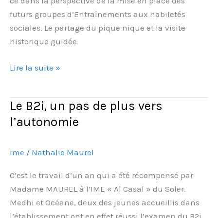
ce dans la perspective de la mise en place des
futurs groupes d’Entraînements aux habiletés
sociales. Le partage du pique nique et la visite
historique guidée
Lire la suite »
Le B2i, un pas de plus vers
Le
B2i,
l’autonomie
un
pas
ime
/
Nathalie Maurel
de
plus
C’est le travail d’un an qui a été récompensé par
vers
Madame MAUREL à l’IME « Al Casal » du Soler.
l’autonomie
Medhi et Océane, deux des jeunes accueillis dans
l’établissement ont en effet réussi l’examen du B2i