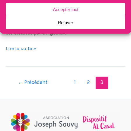
participé à ces rencontres durant lesquelles les
professionnels ont présenté le programme des
activités de l’année. Ces moments conviviaux ont
été clôturés par un goûter.
Lire la suite »
←
Précédent
1
2
3