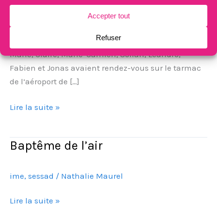
accompagnés de leurs éducateurs ont réalisé un
rêve que tout enfant aimerait vivre, celui de voler et
d’admirer notre terre vue du ciel. A 10h, Kimberly,
Marie, Claire, Marie-Carmen, Sofian, Léandro,
Fabien et Jonas avaient rendez-vous sur le tarmac
de l’aéroport de […]
Lire la suite »
Baptême de l’air
Baptême
de
l’air
ime
,
sessad
/
Nathalie Maurel
Lire la suite »