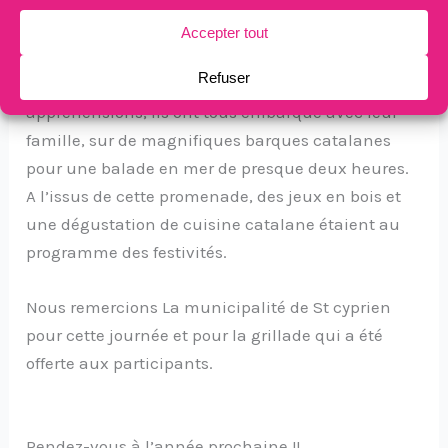
participé à la fête des pécheurs au port de St
Cyprien.
A cette occasion et malgré quelques
appréhensions, ils ont tous embarqué avec leur
famille, sur de magnifiques barques catalanes
pour une balade en mer de presque deux heures.
A l’issus de cette promenade, des jeux en bois et
une dégustation de cuisine catalane étaient au
programme des festivités.
Nous remercions La municipalité de St cyprien
pour cette journée et pour la grillade qui a été
offerte aux participants.
Rendez-vous à l’année prochaine !!