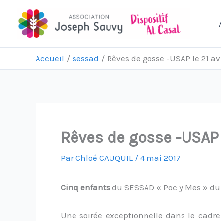
Aller
au
contenu
Accueil
sessad
Rêves de gosse -USAP le 21 avr
Rêves de gosse -USAP l
Par
Chloé CAUQUIL
/
4 mai 2017
Cinq enfants
du SESSAD « Poc y Mes » du 
Une soirée exceptionnelle dans le cadr