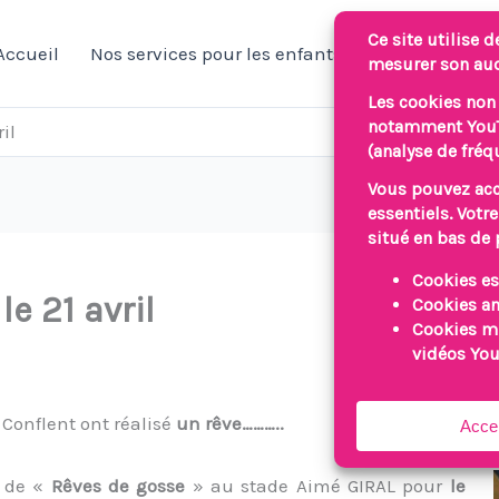
Accueil
Nos services pour les enfants/jeunes
Nos 
il
e 21 avril
Conflent ont réalisé
un rêve………..
e de «
Rêves de gosse
» au stade Aimé GIRAL pour
le