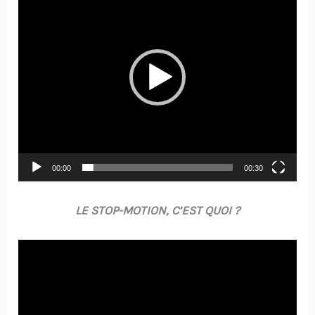
vidéo
00:00
00:30
LE STOP-MOTION, C’EST QUOI ?
Lecteur
vidéo