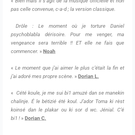
«
Bien mais il s’agit de la musique officielle et non
pas celle convenue, c-a-d ; la version classique.
Drôle : Le moment où je torture Daniel
psychoblabla dérisoire. Pour me venger, ma
vengeance sera terrible !! ET elle ne fais que
commencer.
»
Noah
«
Le moment que j’ai aimer le plus c’était la fin et
j’ai adoré mes propre scène.
»
Dorian L.
«
Cété koule, je me sui bi1 amuzé dan se manekin
chalinje. É le bétizié été koul. J’ador
Toma ki rèst
koinsé dan le plakar ou ki sor d wc. Jénial. C’é
bi1 !
»
Dorian C.